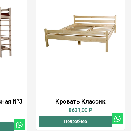
сная №3
Кровать Классик
8631,00
₽
Подробнее