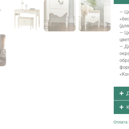
— Це
«бе
(для
— Це
цвет
— Д
окра
обра
форм
«Ко
Д
К
Оплата 