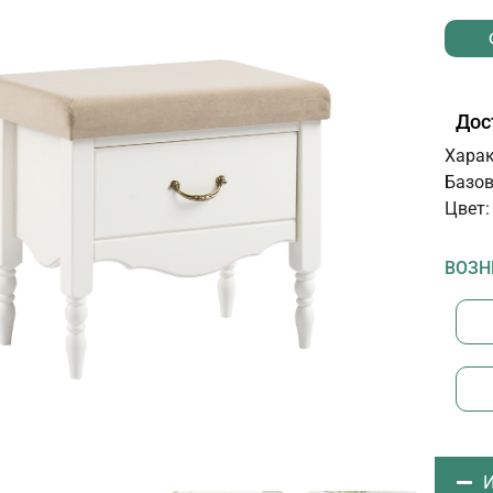
Дос
Харак
Базов
Цвет:
ВОЗН
И