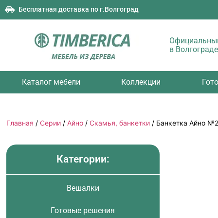
Бесплатная доставка по г.Волгоград
Официальный
в Волгограде
Каталог мебели
Коллекции
Гот
Главная
/
Серии
/
Айно
/
Скамья, банкетки
/ Банкетка Айно №
Категории:
Вешалки
Готовые решения