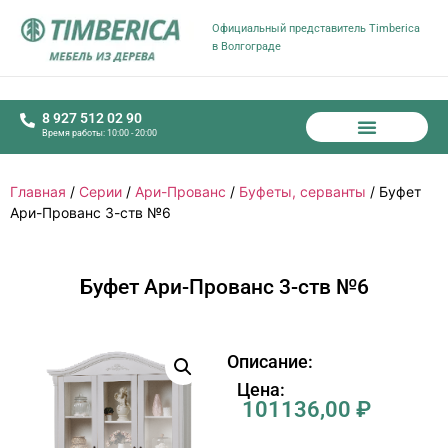
Официальный представитель Timberica
в Волгограде
8 927 512 02 90
Время работы: 10:00 - 20:00
Главная
/
Серии
/
Ари-Прованс
/
Буфеты, серванты
/ Буфет
Ари-Прованс 3-ств №6
Буфет Ари-Прованс 3-ств №6
Описание:
Цена:
101136,00
₽