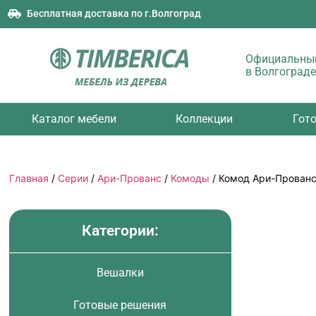
Бесплатная доставка по г.Волгоград
Официальный
в Волгограде
Каталог мебели
Коллекции
Гот
Главная
/
Серии
/
Ари-Прованс
/
Комоды
/ Комод Ари-Прован
Категории:
Вешалки
Готовые решения