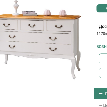
Дос
1170х
ВОЗН
И
— Це