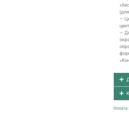
«бе
(для
— Це
цвет
— Д
окра
обра
форм
«Ко
Д
К
Оплата 