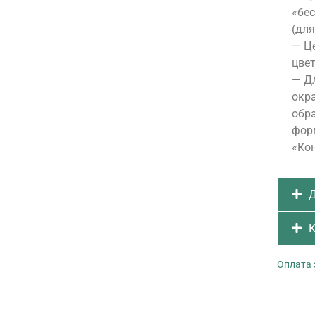
«бе
(для
— Це
цвет
— Д
окра
обра
форм
«Ко
Д
К
Оплата 