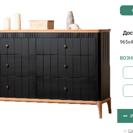
Дос
965х4
ВОЗН
И
— Це