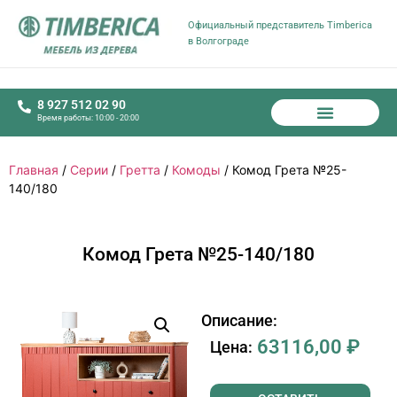
Официальный представитель Timberica
в Волгограде
8 927 512 02 90
Время работы: 10:00 - 20:00
Главная
/
Серии
/
Гретта
/
Комоды
/ Комод Грета №25-
140/180
Комод Грета №25-140/180
Описание:
63116,00
₽
Цена: