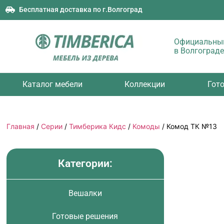
Бесплатная доставка по г.Волгоград
Официальный
в Волгограде
Каталог мебели
Коллекции
Гот
Главная
/
Серии
/
Тимберика Кидс
/
Комоды
/ Комод ТК №13
Категории:
Вешалки
Готовые решения