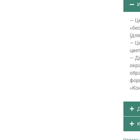
И
— Це
«бе
(для
— Це
цвет
— Д
окра
обра
форм
«Ко
Д
К
Оплата 