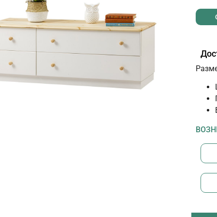
Дос
Разм
ВОЗН