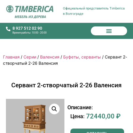
Официальный представитель Timberica
в Волгограде
8 927 512 02 90
Время работы: 10:00 - 20:00
Каталог мебели
Готовые решения
Варианты цветов
Наши клиенты
О компании
Главная
/
Серии
/
Валенсия
/
Буфеты, серванты
/ Сервант 2-
створчатый 2-26 Валенсия
Сервант 2-створчатый 2-26 Валенсия
Описание:
72440,00
₽
Цена: