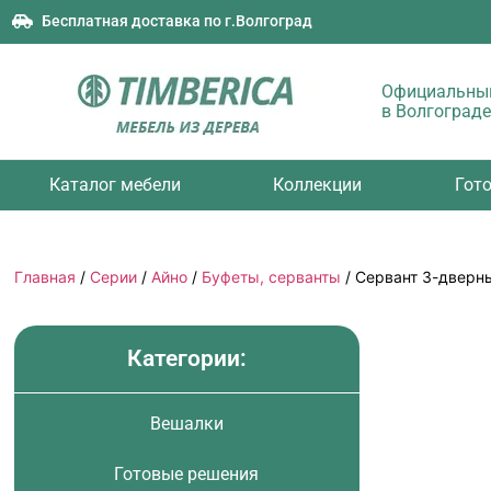
Бесплатная доставка по г.Волгоград
Официальный
в Волгограде
Каталог мебели
Коллекции
Гот
Главная
/
Серии
/
Айно
/
Буфеты, серванты
/ Сервант 3-дверн
Категории:
Вешалки
Готовые решения