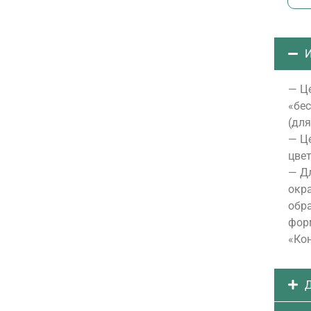
И
— Це
«бе
(для
— Це
цвет
— Д
окра
обра
форм
«Ко
Д