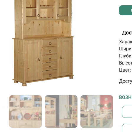
Дос
Харак
Ширин
Глуби
Высот
Цвет:
Досту
ВОЗН