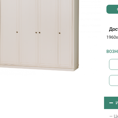
Дос
1960х
ВОЗН
И
— Це