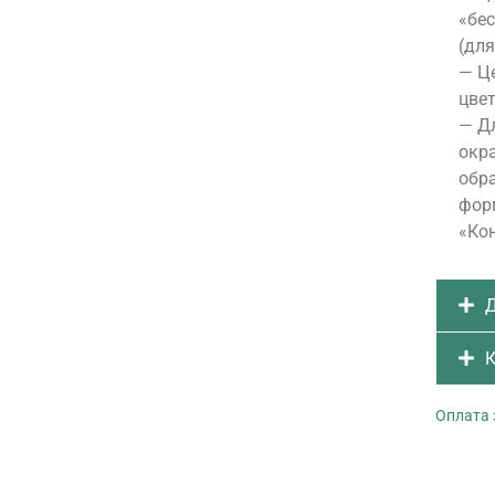
«бе
(для
— Це
цвет
— Д
окра
обра
форм
«Ко
Д
К
Оплата 