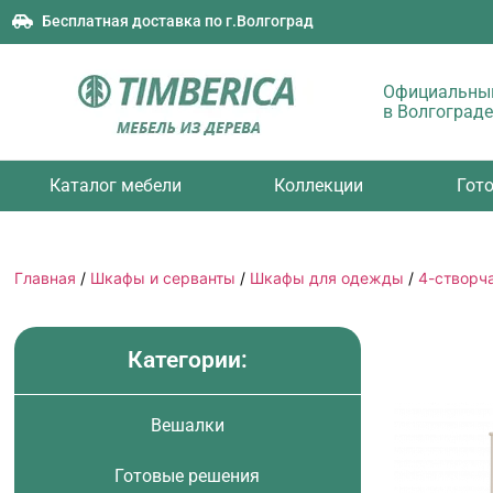
Бесплатная доставка по г.Волгоград
Официальный
в Волгограде
Каталог мебели
Коллекции
Гот
Главная
/
Шкафы и серванты
/
Шкафы для одежды
/
4-створч
Категории:
Вешалки
Готовые решения