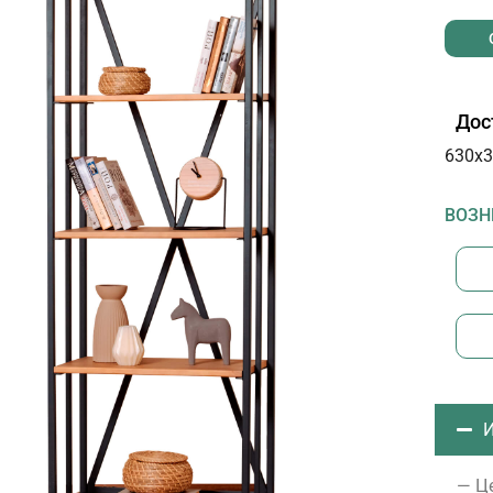
Дос
630х3
ВОЗН
И
— Це