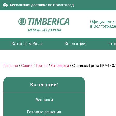
Бесплатная доставка по г.Волгоград
Официальный
в Волгограде
Каталог мебели
Коллекции
Гот
Главная
/
Серии
/
Гретта
/
Стеллажи
/ Стеллаж Грета №7-140/
Категории:
Вешалки
Готовые решения