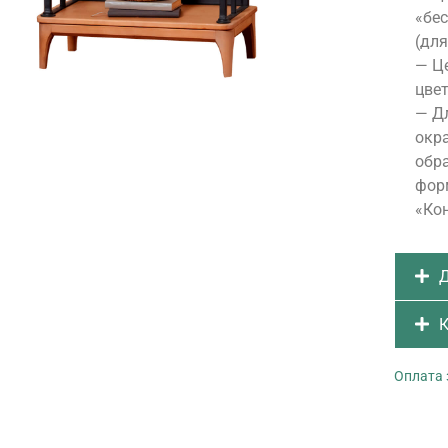
«бе
(для
— Це
цвет
— Д
окра
обра
форм
«Ко
Д
К
Оплата 