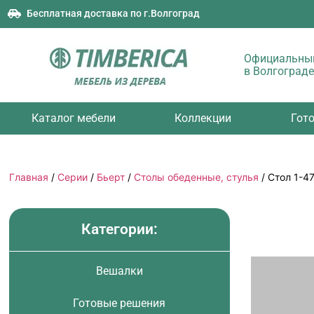
Бесплатная доставка по г.Волгоград
Официальный
в Волгограде
Каталог мебели
Коллекции
Гот
Главная
/
Серии
/
Бьерт
/
Столы обеденные, стулья
/ Стол 1-4
Категории:
Вешалки
Готовые решения