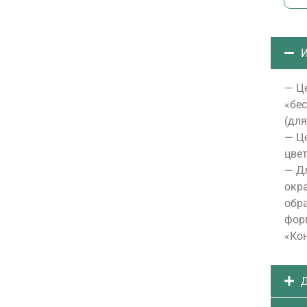
И
— Це
«бе
(для
— Це
цвет
— Д
окра
обра
форм
«Ко
Д