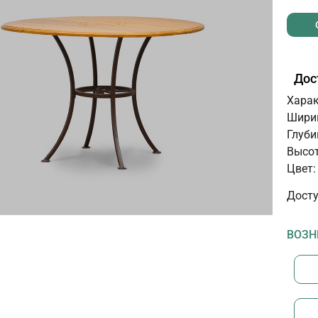
Дос
Харак
Ширин
Глуби
Высот
Цвет:
Досту
ВОЗН